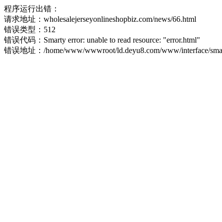
程序运行出错：
请求地址：wholesalejerseyonlineshopbiz.com/news/66.html
错误类型：512
错误代码：Smarty error: unable to read resource: "error.html"
错误地址：/home/www/wwwroot/ld.deyu8.com/www/interface/smart